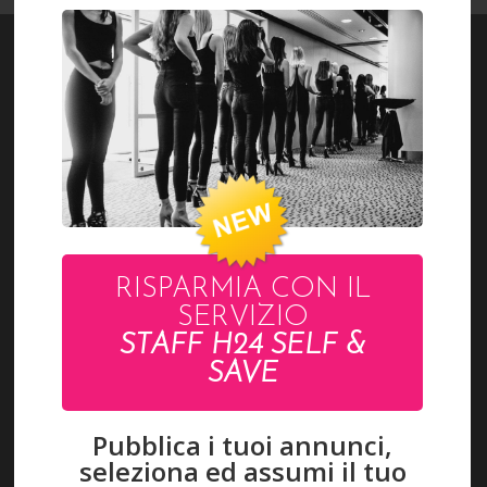
RISPARMIA CON IL
ACCEDI
SERVIZIO
STAFF H24 SELF &
LAVORA CON NOI
SAVE
Pagamenti accettati
Pubblica i tuoi annunci,
seleziona ed assumi il tuo