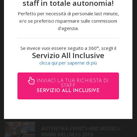
staff in totale autonomia!
CONTATTI
Perfetto per necessità di personale last minute,
Via R. Beltramini 32
e/o se preferisci risparmiare sulle commissioni
Rimini RN - Italy
d'agenzia.
(0039) 0541 28153,
Se invece vuoi essere seguito a 360°, scegli il
(0039) 346 8541883
Servizio All Inclusive
clicca qui per saperne di più
Chatta con noi
info@autentika.it
INVIACI LA TUA RICHIESTA DI
STAFF
SERVIZIO ALL INCLUSIVE
ULTIMI EVENTI
AUTENTIKA EVENTS AND MODELS -
RIMINI WELLNESS 2019