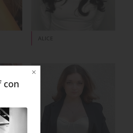
ALICE
f con