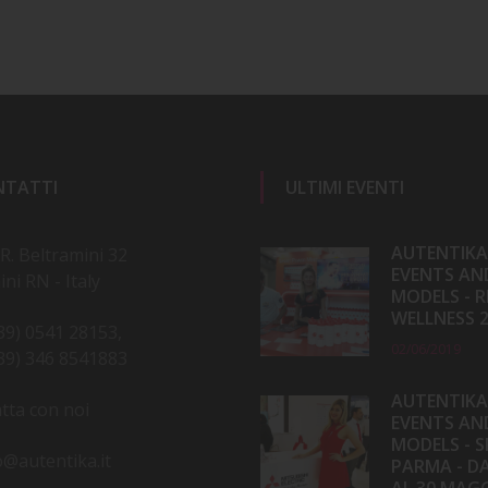
NTATTI
ULTIMI EVENTI
AUTENTIKA
 R. Beltramini 32
EVENTS AN
ini RN - Italy
MODELS - R
WELLNESS 
39) 0541 28153,
02/06/2019
39) 346 8541883
AUTENTIKA
tta con noi
EVENTS AN
MODELS - S
o@autentika.it
PARMA - DA