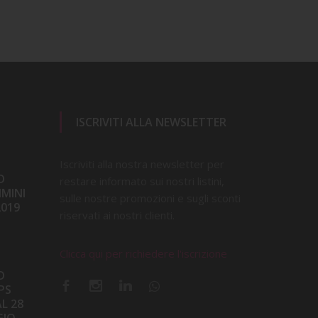
ISCRIVITI ALLA NEWSLETTER
Iscriviti alla nostra newsletter per
D
restare informato sui nostri listini,
IMINI
sulle nostre promozioni e sugli sconti
2019
riservati ai nostri clienti.
Clicca qui per richiedere l'iscrizione
D
PS
L 28