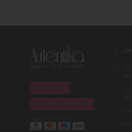
CO
Via
Rim
ACCEDI
(00
(00
LAVORA CON NOI
Cha
Pagamenti accettati
inf