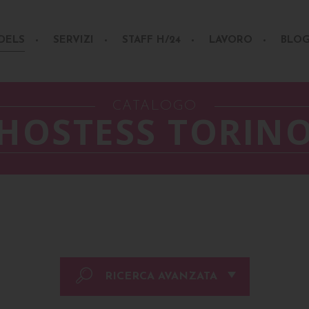
DELS
SERVIZI
STAFF H/24
LAVORO
BLO
CATALOGO
HOSTESS TORIN
RICERCA AVANZATA