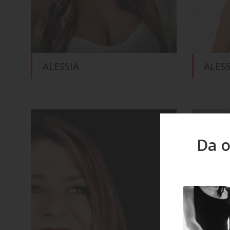
ALESSIA
ALESS
Da o