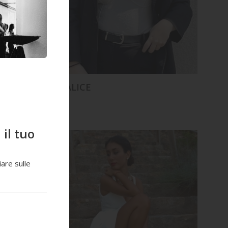
ALICE
il tuo
are sulle