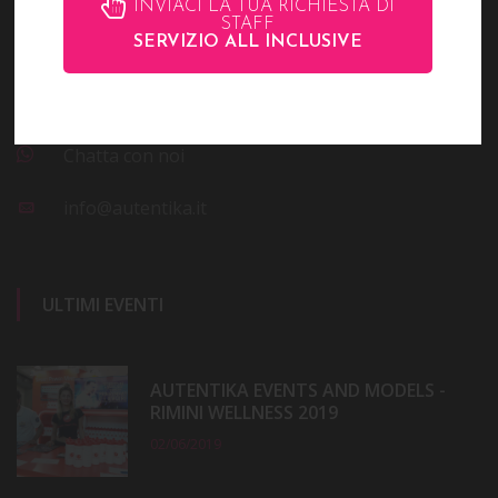
INVIACI LA TUA RICHIESTA DI
Rimini RN - Italy
STAFF
SERVIZIO ALL INCLUSIVE
(0039) 0541 28153,
(0039) 346 8541883
Chatta con noi
info@autentika.it
ULTIMI EVENTI
AUTENTIKA EVENTS AND MODELS -
RIMINI WELLNESS 2019
02/06/2019