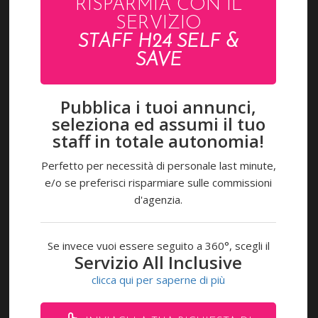
RISPARMIA CON IL
SERVIZIO
STAFF H24 SELF &
SAVE
Pubblica i tuoi annunci,
seleziona ed assumi il tuo
staff in totale autonomia!
ACCEDI
Perfetto per necessità di personale last minute,
LAVORA CON NOI
e/o se preferisci risparmiare sulle commissioni
d'agenzia.
Pagamenti accettati
Se invece vuoi essere seguito a 360°, scegli il
Servizio All Inclusive
CONTATTI
clicca qui per saperne di più
Via R. Beltramini 32