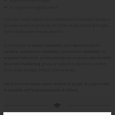
la gestione del budget
la segreteria organizzativa
così che i nostri clienti non si debbano preoccupare di nulla, e
possano avere la garanzia che tutto venga curato al meglio,
senza tralasciare nessun aspetto.
Ci occupiamo di
eventi aziendali
, quali
aperture punti
vendita, anniversari aziendali, convention aziendali
, ed
organizziamo tour promozionali sia in store, che attività
di street marketing
grazie al supporto del nostro staff in
tutta Italia, Europa, Mosca, Emirati Arabi.
Per il settore moda siamo inoltre in grado di supportare
le aziende nell'organizzazione di sfilate.