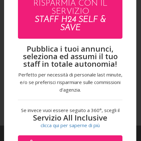
RISPARMIA CON IL
SERVIZIO
STAFF H24 SELF &
SAVE
Pubblica i tuoi annunci,
seleziona ed assumi il tuo
staff in totale autonomia!
Ho letto l'
informativa sulla privacy
ed acconsento al
trattamento dei miei dati personali ai fini ivi descritti.
Perfetto per necessità di personale last minute,
e/o se preferisci risparmiare sulle commissioni
INVIA
d'agenzia.
Se invece vuoi essere seguito a 360°, scegli il
Servizio All Inclusive
clicca qui per saperne di più