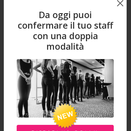
ORGANIZZAZIONE EVENTI
Da oggi puoi
STAFF H/24 SELF & SAVE
confermare il tuo staff
con una doppia
FOTO & VIDEO
modalità
HAIRSTYLE & MAKEUP
CONSULENZA D'IMMAGINE
Richiedi un preventivo
I campi contrassegnati da asterisco (*) sono obbligatori