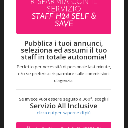
RISPARMIA CON IL
SERVIZIO
STAFF H24 SELF &
SAVE
Pubblica i tuoi annunci,
seleziona ed assumi il tuo
staff in totale autonomia!
ACCEDI
Perfetto per necessità di personale last minute,
LAVORA CON NOI
e/o se preferisci risparmiare sulle commissioni
d'agenzia.
Pagamenti accettati
Se invece vuoi essere seguito a 360°, scegli il
Servizio All Inclusive
CONTATTI
clicca qui per saperne di più
Via R. Beltramini 32