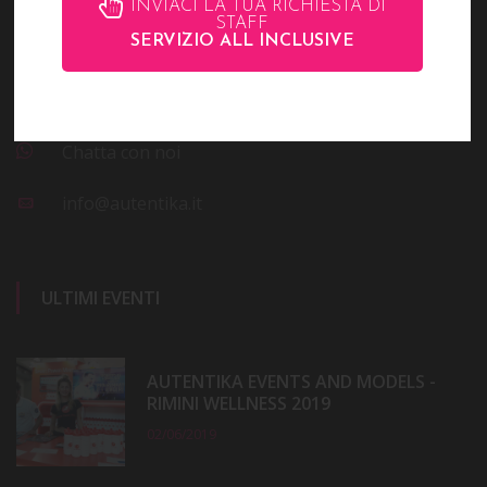
INVIACI LA TUA RICHIESTA DI
Rimini RN - Italy
STAFF
SERVIZIO ALL INCLUSIVE
(0039) 0541 28153,
(0039) 346 8541883
Chatta con noi
info@autentika.it
ULTIMI EVENTI
AUTENTIKA EVENTS AND MODELS -
RIMINI WELLNESS 2019
02/06/2019