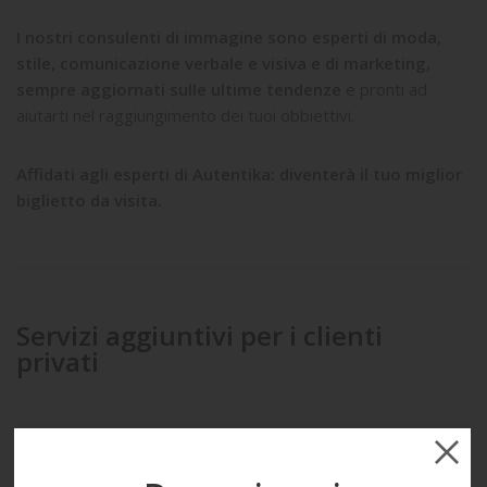
I nostri consulenti di immagine sono esperti di moda,
stile, comunicazione verbale e visiva e di marketing,
sempre aggiornati sulle ultime tendenze
e pronti ad
aiutarti nel raggiungimento dei tuoi obbiettivi.
Affidati agli esperti di Autentika: diventerà il tuo miglior
biglietto da visita.
Servizi aggiuntivi per i clienti
privati
RIORGANIZZAZIONE DEL GUARDAROBA