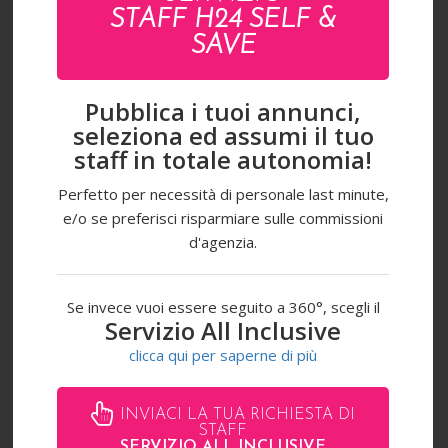
STAFF H24 SELF &
FOTO & VIDEO
SAVE
HAIRSTYLE & MAKEUP
Pubblica i tuoi annunci,
CONSULENZA D'IMMAGINE
seleziona ed assumi il tuo
staff in totale autonomia!
Perfetto per necessità di personale last minute,
Richiedi un preventivo
e/o se preferisci risparmiare sulle commissioni
I campi contrassegnati da asterisco (*) sono obbligatori
d'agenzia.
Se invece vuoi essere seguito a 360°, scegli il
Servizio All Inclusive
clicca qui per saperne di più
INVIACI LA TUA RICHIESTA DI
STAFF
SERVIZIO ALL INCLUSIVE