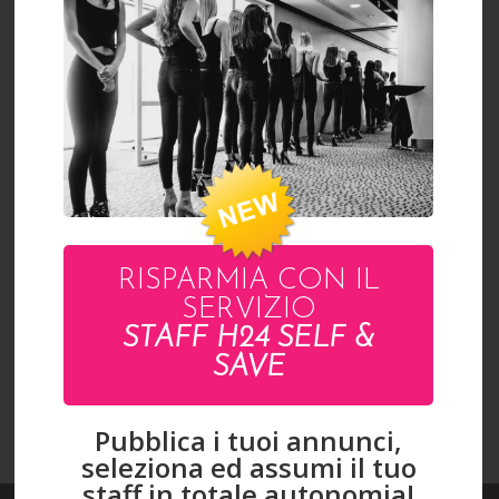
SAVERIA
RISPARMIA CON IL
VISUALIZZA L'INTERO CATALOGO
SERVIZIO
STAFF H24 SELF &
SAVE
Pubblica i tuoi annunci,
seleziona ed assumi il tuo
staff in totale autonomia!