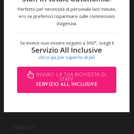
Perfetto per necessità di personale last minute,
e/o se preferisci risparmiare sulle commissioni
d'agenzia.
Se invece vuoi essere seguito a 360°, scegli il
Servizio All Inclusive
clicca qui per saperne di più
ACCEDI
INVIACI LA TUA RICHIESTA DI
STAFF
SERVIZIO ALL INCLUSIVE
LAVORA CON NOI
Pagamenti accettati
CONTATTI