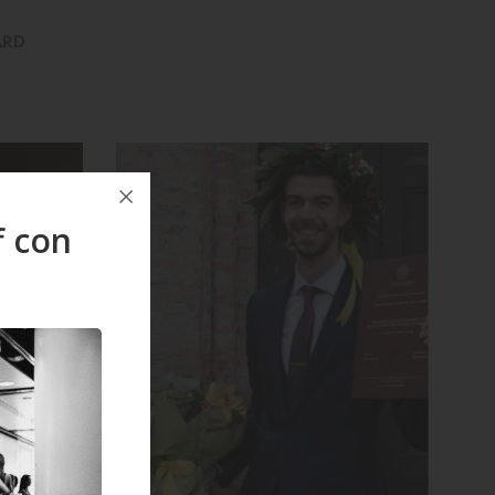
ARD
f con