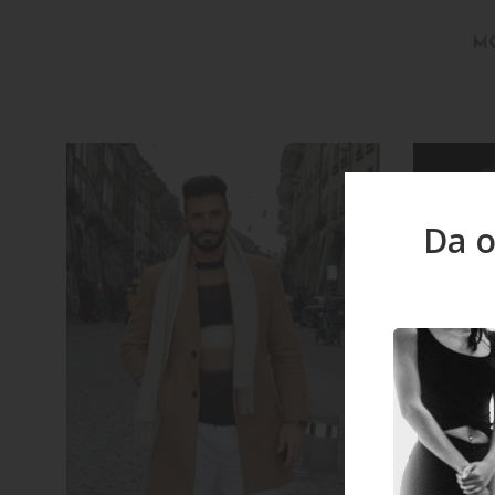
M
Da o