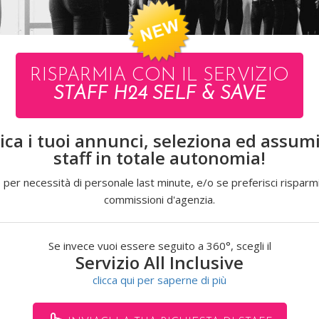
LA
ALESSANDRO
RISPARMIA CON IL SERVIZIO
STAFF H24 SELF & SAVE
ica i tuoi annunci, seleziona ed assumi 
VISUALIZZA L'INTERO CATALOGO
staff in totale autonomia!
 per necessità di personale last minute, e/o se preferisci risparmi
commissioni d'agenzia.
Se invece vuoi essere seguito a 360°, scegli il
Servizio All Inclusive
clicca qui per saperne di più