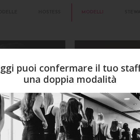
ODELLE
HOSTESS
MODELLI
STEW
ggi puoi confermare il tuo staf
una doppia modalità