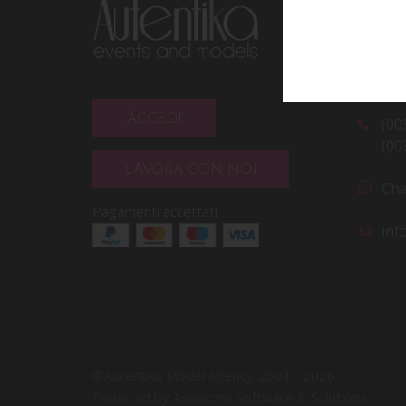
CO
Via
Rim
ACCEDI
(00
(00
LAVORA CON NOI
Cha
Pagamenti accettati
inf
©Autentika Model Agency 2004 -
2026.
Powered by Assocons Software & Solutions