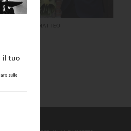
MATTEO
il tuo
are sulle