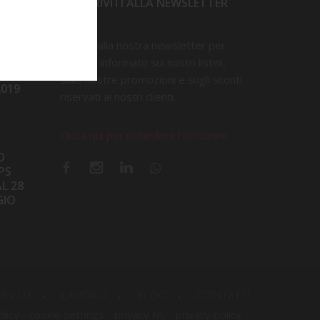
ISCRIVITI ALLA NEWSLETTER
Iscriviti alla nostra newsletter per
D
restare informato sui nostri listini,
IMINI
sulle nostre promozioni e sugli sconti
2019
riservati ai nostri clienti.
Clicca qui per richiedere l'iscrizione
D
PS
L 28
GIO
ERVIZI
LAVORO
BLOG
CONTATTI
olicy
-
cookie settings
-
privacy NL
-
privacy policy