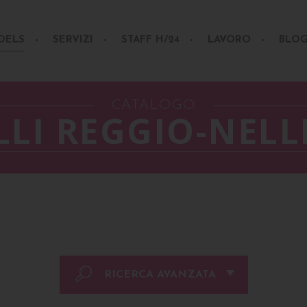
DELS
SERVIZI
STAFF H/24
LAVORO
BLO
CATALOGO
LI REGGIO-NELL
RICERCA AVANZATA