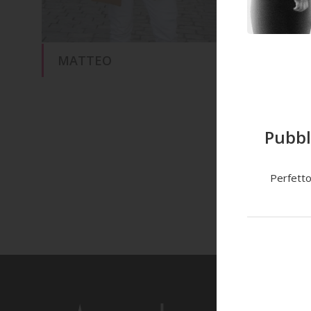
MATTEO
NICO
Pubbl
Perfetto