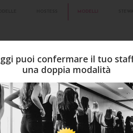
ODELLE
HOSTESS
MODELLI
STEW
ggi puoi confermare il tuo staf
una doppia modalità