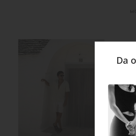
M
Da o