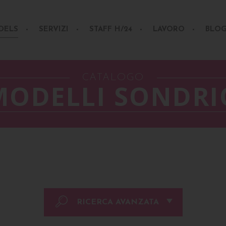
DELS
SERVIZI
STAFF H/24
LAVORO
BLO
CATALOGO
MODELLI SONDRI
RICERCA AVANZATA