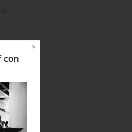
ARD
f con