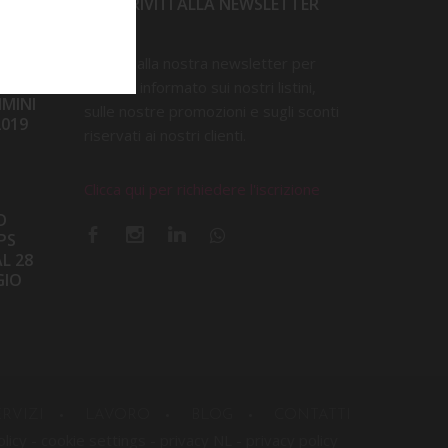
ISCRIVITI ALLA NEWSLETTER
Iscriviti alla nostra newsletter per
D
restare informato sui nostri listini,
IMINI
sulle nostre promozioni e sugli sconti
2019
riservati ai nostri clienti.
Clicca qui per richiedere l'iscrizione
D
PS
L 28
GIO
ERVIZI
LAVORO
BLOG
CONTATTI
olicy
-
cookie settings
-
privacy NL
-
privacy policy