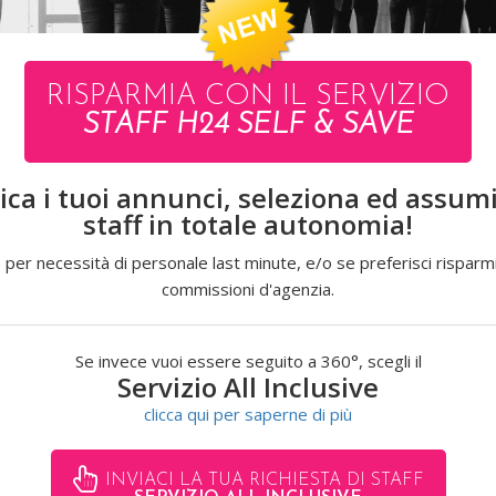
RISPARMIA CON IL SERVIZIO
STAFF H24 SELF & SAVE
ica i tuoi annunci, seleziona ed assumi 
staff in totale autonomia!
VISUALIZZA L'INTERO CATALOGO
 per necessità di personale last minute, e/o se preferisci risparmi
commissioni d'agenzia.
Se invece vuoi essere seguito a 360°, scegli il
Servizio All Inclusive
clicca qui per saperne di più
INVIACI LA TUA RICHIESTA DI STAFF