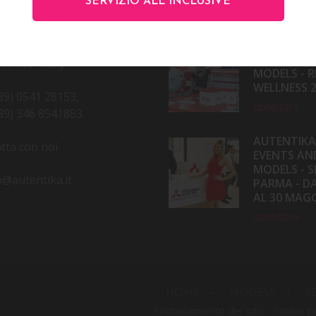
NTATTI
ULTIMI EVENTI
SERVIZIO ALL INCLUSIVE
AUTENTIKA
 R. Beltramini 32
EVENTS AN
ini RN - Italy
MODELS - R
WELLNESS 
39) 0541 28153,
02/06/2019
39) 346 8541883
AUTENTIKA
tta con noi
EVENTS AN
MODELS - S
o@autentika.it
PARMA - DA
AL 30 MAG
30/05/2019
HOME
MODELS
S
funzionamento del sito -
cookie p