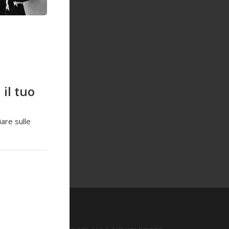
il tuo
are sulle