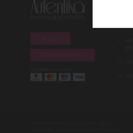
CO
Via
Rim
ACCEDI
(00
(00
LAVORA CON NOI
Cha
Pagamenti accettati
inf
©Autentika Model Agency 2004 -
2026.
Powered by Assocons Software & Solutions