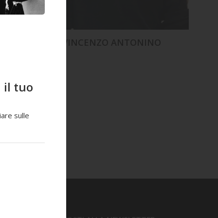
VINCENZO ANTONINO
il tuo
are sulle