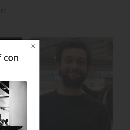
ARD
f con