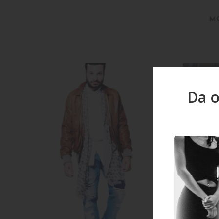
M
Da o