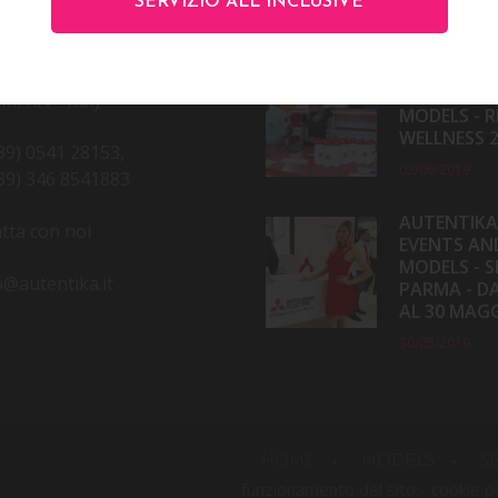
NTATTI
ULTIMI EVENTI
SERVIZIO ALL INCLUSIVE
AUTENTIKA
 R. Beltramini 32
EVENTS AN
ini RN - Italy
MODELS - R
WELLNESS 
39) 0541 28153,
02/06/2019
39) 346 8541883
AUTENTIKA
tta con noi
EVENTS AN
MODELS - S
o@autentika.it
PARMA - DA
AL 30 MAG
30/05/2019
HOME
MODELS
S
funzionamento del sito -
cookie p