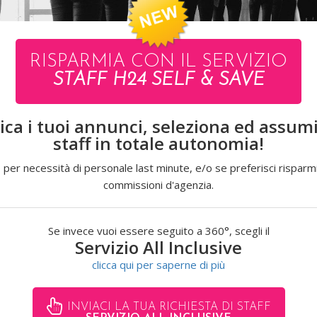
RISPARMIA CON IL SERVIZIO
DE
MATTEO
STAFF H24 SELF & SAVE
ica i tuoi annunci, seleziona ed assumi 
staff in totale autonomia!
VISUALIZZA L'INTERO CATALOGO
 per necessità di personale last minute, e/o se preferisci risparmi
commissioni d'agenzia.
Se invece vuoi essere seguito a 360°, scegli il
Servizio All Inclusive
clicca qui per saperne di più
INVIACI LA TUA RICHIESTA DI STAFF