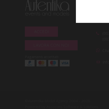
CO
Via
Rim
ACCEDI
(00
(00
LAVORA CON NOI
Cha
Pagamenti accettati
inf
©Autentika Model Agency 2004 -
2026.
Powered by Assocons Software & Solutions