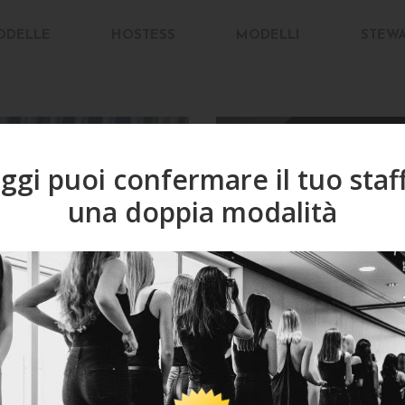
ODELLE
HOSTESS
MODELLI
STEW
ggi puoi confermare il tuo staf
una doppia modalità