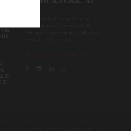
ISCRIVITI ALLA NEWSLETTER
Iscriviti alla nostra newsletter per
D
restare informato sui nostri listini,
IMINI
sulle nostre promozioni e sugli sconti
2019
riservati ai nostri clienti.
Clicca qui per richiedere l'iscrizione
D
PS
L 28
GIO
ERVIZI
LAVORO
BLOG
CONTATTI
olicy
-
cookie settings
-
privacy NL
-
privacy policy