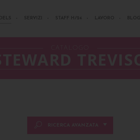
DELS
SERVIZI
STAFF H/24
LAVORO
BLO
CATALOGO
STEWARD TREVIS
RICERCA AVANZATA