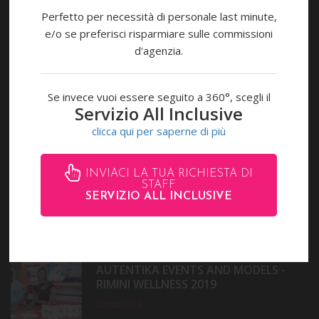
Perfetto per necessità di personale last minute,
Via R. Beltramini 32
e/o se preferisci risparmiare sulle commissioni
Rimini RN - Italy
d'agenzia.
(0039) 0541 28153,
(0039) 346 8541883
Se invece vuoi essere seguito a 360°, scegli il
Servizio All Inclusive
Chatta con noi
clicca qui per saperne di più
info@autentika.it
INVIACI LA TUA RICHIESTA DI
STAFF
SERVIZIO ALL INCLUSIVE
ULTIMI EVENTI
AUTENTIKA EVENTS AND MODELS -
RIMINI WELLNESS 2019
02/06/2019