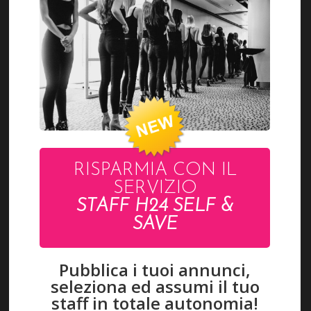
ACCEDI
RISPARMIA CON IL
SERVIZIO
LAVORA CON NOI
STAFF H24 SELF &
SAVE
Pagamenti accettati
Pubblica i tuoi annunci,
seleziona ed assumi il tuo
CONTATTI
staff in totale autonomia!